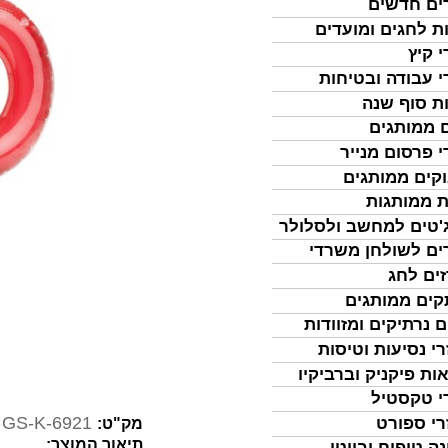
ים חדשים
ת לחגים ומועדים
י קיץ
י עבודה ובטיחות
ת סוף שנה
 ממותגים
י פרסום מנייר
קים ממותגים
ת ממותגות
'טים למחשב ולסלולר
ים לשולחן משרדי
ים לחג
ים ממותגים
ם נרתיקים ומזוודות
רי נסיעות וטיסות
ות פיקניק וברביקיו
י טקסטיל
GS-K-6921
רי ספורט
מק"ט:
תיאור המוצר:
נה טיפוח וביוטי