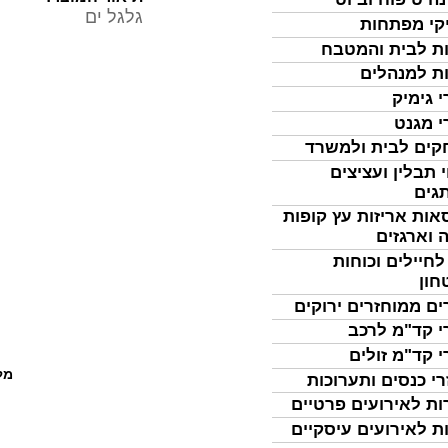
גלגל ים
קי מפתחות
ת לבית והמטבח
ת למנהלים
י גימיק
י מגנט
ים לבית ולמשרד
 תבלין ועציצים
גים
אות אריזות עץ קופות
 וארגזים
לחיילים וכוחות
חון
ים ממוחזרים ירוקים
י קד"מ לרכב
י קד"מ זולים
מל
רי כנסים ותערוכות
ות לאירועים פרטיים
ת לאירועים עיסקיים