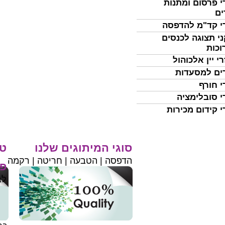
י פרסום ומתנות
ים
י קד"מ להדפסה
י תצוגה לכנסים
וכות
י יין אלכוהול
ים למסעדות
י חורף
י סובלימציה
י קידום מכירות
סוגי המיתוגים שלנו
טי
הדפסה | הטבעה | חריטה | רקמה
פר
לב