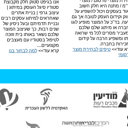
רת מוצרי פרסום / מוצרי
אנו בגיפט סטוק חלק מקבוצת
"מ / מתנה היא חלק חשוב
סטודיו סיגל העוסק במיתוג |
ד בעסקים ויכול להשפיע על
עיצוב גרפי | בניית אתרים
וק וקידום העסק לטובה אך גם
שאחראים למיתוג עסקים רבים
עה.
בד"כ על המוצר מופיע לוגו
ובניית תדמיתם ובעל ניסיון של
ברה או מיתוג שלם שלכם
שנים רבות, כך שעיצוב המוצר
עביר מסרים לכל מי שרואה
שלכם נשאר באותו בית וזוכה
תו ומשפיע הרבה על קידום
לטיפול בסטודיו עם מעצבים
כירות בחברה.
מקצועיים....
א עוד>>
טיפים לבחירת מוצר
קרא עוד>>
למה לבחור בנו​
סומי