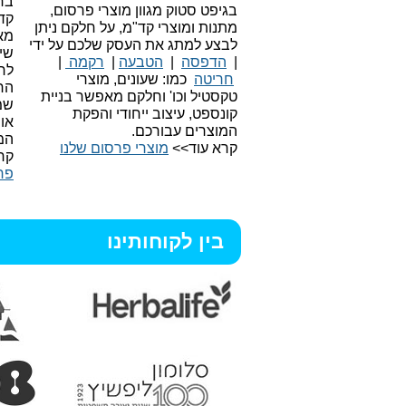
בחי
בגיפט סטוק מגוון מוצרי פרסום,
קד
מתנות ומוצרי קד"מ, על חלקם ניתן
מאו
לבצע למתג את העסק שלכם על ידי
שיו
|
הדפסה
|
הטבעה
|
רקמה
|
לר
חריטה
כמו: שעונים, מוצרי
הח
טקסטיל וכו'
וחלקם מאפשר בניית
שמ
קונספט, עיצוב ייחודי והפקת
או
המוצרים עבורכם.
המ
קרא עוד>>
מוצרי פרסום שלנו
קר
פר
בין לקוחותינו