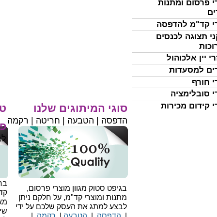
י פרסום ומתנות
ים
י קד"מ להדפסה
י תצוגה לכנסים
וכות
י יין אלכוהול
ים למסעדות
י חורף
י סובלימציה
י קידום מכירות
סוגי המיתוגים שלנו
טי
הדפסה | הטבעה | חריטה | רקמה
פר
לב
בחי
בגיפט סטוק מגוון מוצרי פרסום,
קד
מתנות ומוצרי קד"מ, על חלקם ניתן
מאו
לבצע למתג את העסק שלכם על ידי
שיו
|
הדפסה
|
הטבעה
|
רקמה
|