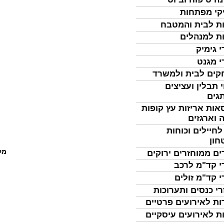
קי מפתחות
ת לבית והמטבח
ת למנהלים
י גימיק
י מגנט
ים לבית ולמשרד
 תבלין ועציצים
גים
אות אריזות עץ קופות
 וארגזים
לחיילים וכוחות
חון
מל
ים ממוחזרים ירוקים
י קד"מ לרכב
י קד"מ זולים
רי כנסים ותערוכות
ות לאירועים פרטיים
ת לאירועים עיסקיים