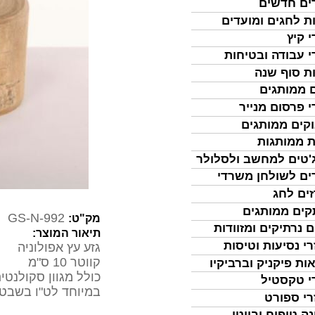
ים חדשים
ת לחגים ומועדים
י קיץ
י עבודה ובטיחות
ת סוף שנה
 ממותגים
י פרסום מנייר
קים ממותגים
ת ממותגות
'טים למחשב ולסלולר
ים לשולחן משרדי
ים לחג
ים ממותגים
GS-N-992
מק"ט:
ם נרתיקים ומזוודות
תיאור המוצר:
רי נסיעות וטיסות
גזע עץ אפולוניה
קווטר 10 ס"מ
ות פיקניק וברביקיו
כולל מגוון סקולנטי
י טקסטיל
במיוחד לט"ו בשבט 
רי ספורט
נה טיפוח וביוטי