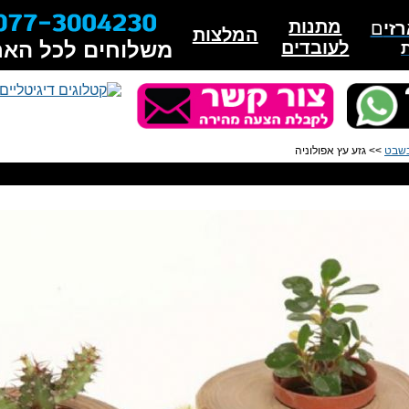
מתנות
זי
ם
המלצות
לעובדים
משלוחים לכל האר
בשבט
>> גזע עץ אפולוניה