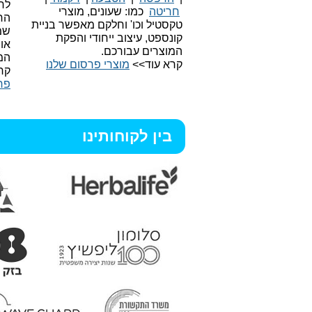
לר
חריטה
כמו: שעונים, מוצרי
הח
טקסטיל וכו'
וחלקם מאפשר בניית
שמ
קונספט, עיצוב ייחודי והפקת
או
המוצרים עבורכם.
המ
קרא עוד>>
מוצרי פרסום שלנו
קר
פר
בין לקוחותינו