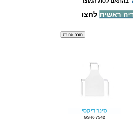
בהתאם לסוג המוצר
יה ראשית
לחצו
סינר דיקסי
GS-K-7542