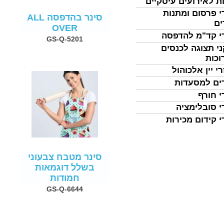
ת לאירועים עיסקיים
י פרסום ומתנות
סינר בהדפסה ALL
ים
OVER
י קד"מ להדפסה
GS-Q-5201
י תצוגה לכנסים
וכות
י יין אלכוהול
ים למסעדות
י חורף
י סובלימציה
י קידום מכירות
סינר מטבח צבעוני
בשלל דוגמאות
חמודות
GS-Q-6644