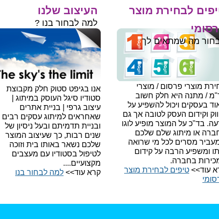
פים לבחירת מוצר
העיצוב שלנו
למה לבחור בנו ?
סומי
חור מה שמתאים לך
רת מוצרי פרסום / מוצרי
אנו בגיפט סטוק חלק מקבוצת
"מ / מתנה היא חלק חשוב
סטודיו סיגל העוסק במיתוג |
ד בעסקים ויכול להשפיע על
עיצוב גרפי | בניית אתרים
וק וקידום העסק לטובה אך גם
שאחראים למיתוג עסקים רבים
עה.
בד"כ על המוצר מופיע לוגו
ובניית תדמיתם ובעל ניסיון של
ברה או מיתוג שלם שלכם
שנים רבות, כך שעיצוב המוצר
עביר מסרים לכל מי שרואה
שלכם נשאר באותו בית וזוכה
תו ומשפיע הרבה על קידום
לטיפול בסטודיו עם מעצבים
כירות בחברה.
מקצועיים....
א עוד>>
טיפים לבחירת מוצר
קרא עוד>>
למה לבחור בנו​
סומי