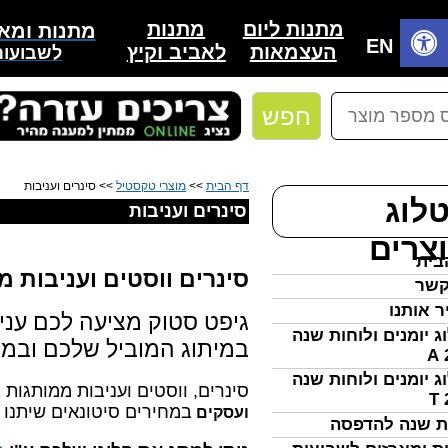
סינרים ממותגים, ציפיות לכריות, עניבות, סינרים למטבח
מתנות
מתנות ליום
מתנות ומאר
בית
EN
לאביב וקיץ
העצמאות
לשבועות
חפש
דף הבית
>>
מוצרי טקסטיל
>> סינרים ועניבות
לוג
סינרים ועניבות
צרים
בית
סינרים ווסטים ועניבות מ
קשר
ר אותנו
גיפט סטוק מציעה לכם עניב
ג יומנים ולוחות שנה
במיתוג המוביל שלכם ובמ
ג יומנים ולוחות שנה
סינרים, ווסטים ועניבות ממותגות 
במחירים סיטונאים שיתנו
ועסקים
ת שנה להדפסה