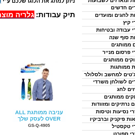
ת ומארזים לשבועות
​ניתן למתג את הלוגו שלכם ע"י
ה
ים חדשים
תיק עבודות:
גלריה מוצר
ת לחגים ומועדים
י קיץ
י עבודה ובטיחות
ת סוף שנה
 ממותגים
י פרסום מנייר
קים ממותגים
ת ממותגות
'טים למחשב ולסלולר
ים לשולחן משרדי
ים לחג
ים ממותגים
ם נרתיקים ומזוודות
רי נסיעות וטיסות
עניבה ממותגת ALL
OVER לעסק שלך
ות פיקניק וברביקיו
GS-Q-4905
י טקסטיל
רי ספורט