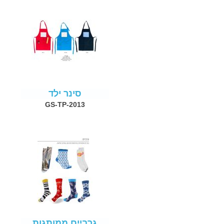
סינר ילד
GS-TP-2013
גרביים ממותגות