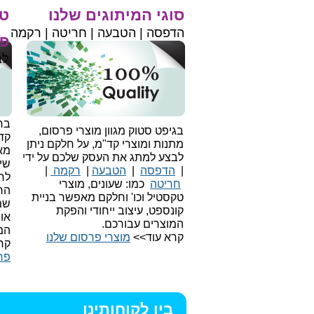
סוגי המיתוגים שלנו
טי
הדפסה | הטבעה | חריטה | רקמה
פר
לב
בחי
בגיפט סטוק מגוון מוצרי פרסום,
קד
מתנות ומוצרי קד"מ, על חלקם ניתן
מאו
לבצע למתג את העסק שלכם על ידי
שיו
|
הדפסה
|
הטבעה
|
רקמה
|
לר
חריטה
כמו: שעונים, מוצרי
הח
טקסטיל וכו'
וחלקם מאפשר בניית
שמ
קונספט, עיצוב ייחודי והפקת
או
המוצרים עבורכם.
המ
קרא עוד>>
מוצרי פרסום שלנו
קר
פר
בין לקוחותינו