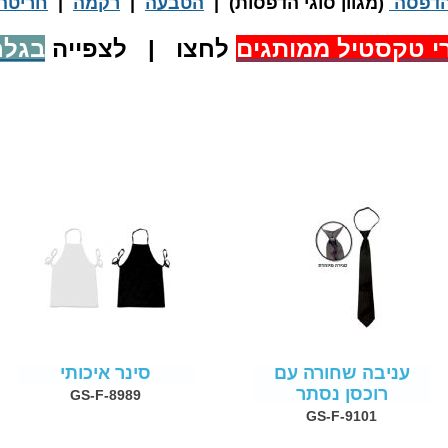
דפסה
(מגוון סוגי הדפסות) |
הטבעה
|
רקמה
|
חריטה
י טקסטיל ממותגים
לחצו | לצפייה
בגלר
עניבה שחורה עם
סינר איכותי
רוכסן נסתר
GS-F-8989
GS-F-9101