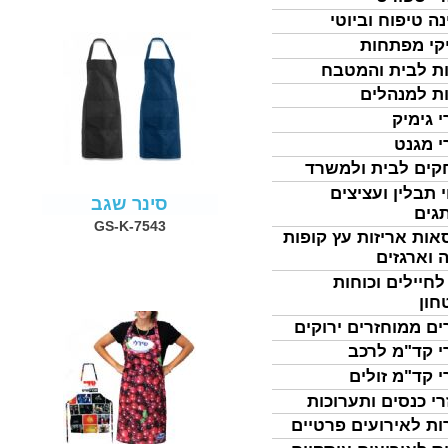
נה טיפוח וביוטי
קי מפתחות
ת לבית והמטבח
ת למנהלים
י גימיק
י מגנט
ים לבית ולמשרד
 תבלין ועציצים
סינר שגב
גים
GS-K-7543
אות אריזות עץ קופות
 וארגזים
לחיילים וכוחות
חון
ים ממוחזרים ירוקים
י קד"מ לרכב
י קד"מ זולים
רי כנסים ותערוכות
ות לאירועים פרטיים