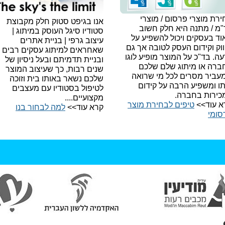
רת מוצרי פרסום / מוצרי
אנו בגיפט סטוק חלק מקבוצת
"מ / מתנה היא חלק חשוב
סטודיו סיגל העוסק במיתוג |
ד בעסקים ויכול להשפיע על
עיצוב גרפי | בניית אתרים
וק וקידום העסק לטובה אך גם
שאחראים למיתוג עסקים רבים
עה.
בד"כ על המוצר מופיע לוגו
ובניית תדמיתם ובעל ניסיון של
ברה או מיתוג שלם שלכם
שנים רבות, כך שעיצוב המוצר
עביר מסרים לכל מי שרואה
שלכם נשאר באותו בית וזוכה
תו ומשפיע הרבה על קידום
לטיפול בסטודיו עם מעצבים
כירות בחברה.
מקצועיים....
א עוד>>
טיפים לבחירת מוצר
קרא עוד>>
למה לבחור בנו​
סומי