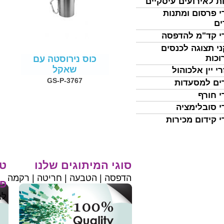
ת לאירועים עיסקיים
י פרסום ומתנות
ים
י קד"מ להדפסה
י תצוגה לכנסים
וכות
כוס נירוסטה עם
שאקל
י יין אלכוהול
GS-P-3767
ים למסעדות
י חורף
י סובלימציה
י קידום מכירות
סוגי המיתוגים שלנו
טי
הדפסה | הטבעה | חריטה | רקמה
פר
לב