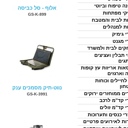
נה טיפוח וביוטי
אלוף - סל כביסה
קי מפתחות
GS-K-899
ת לבית והמטבח
ת למנהלים
י גימיק
י מגנט
ים לבית ולמשרד
 תבלין ועציצים
גים
אות אריזות עץ קופות
 וארגזים
לחיילים וכוחות
חון
נווט-תיק מסמכים ענק
ים ממוחזרים ירוקים
GS-K-3991
י קד"מ לרכב
י קד"מ זולים
רי כנסים ותערוכות
ות לאירועים פרטיים