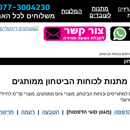
מארזים למתגייסים
מתנות
זי
ם
המלצות
לעובדים
משלוחים לכל האר
סים וכוחות הביטחון
ון
מתנות לכוחות הביטחון ממותגים
למתגייסים וכוחות הביטחון, מוצרי גיוס ממותגים, מוצרי קד"מ לחיילי
שראלי
דפסה
(מגוון סוגי הדפסות) |
הטבעה
|
רקמה
|
חריטה