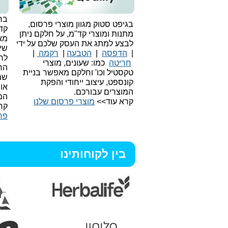
בחי
בגיפט סטוק מגוון מוצרי פרסום,
קד
מתנות ומוצרי קד"מ, על חלקם ניתן
מאו
לבצע למתג את העסק שלכם על ידי
שיו
|
הדפסה
|
הטבעה
|
רקמה
|
לר
חריטה
כמו: שעונים, מוצרי
הח
טקסטיל וכו'
וחלקם מאפשר בניית
שמ
קונספט, עיצוב ייחודי והפקת
או
המוצרים עבורכם.
המ
קרא עוד>>
מוצרי פרסום שלנו
קר
פר
בין לקוחותינו