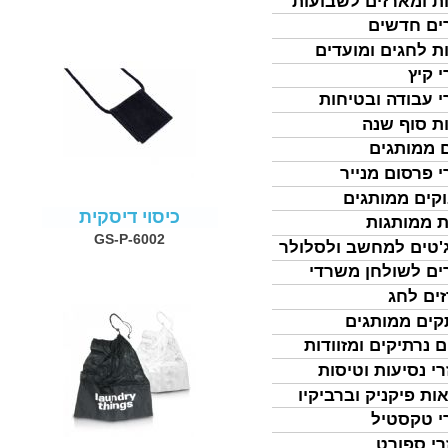
ת ומארזים לשבועות
ים חדשים
ת לחגים ומועדים
י קיץ
י עבודה ובטיחות
ת סוף שנה
 ממותגים
י פרסום מנייר
קים ממותגים
כיסוי דיסקית
ת ממותגות
GS-P-6002
'טים למחשב ולסלולר
ים לשולחן משרדי
ים לחג
ים ממותגים
ם נרתיקים ומזוודות
רי נסיעות וטיסות
ות פיקניק וברביקיו
י טקסטיל
רי ספורט