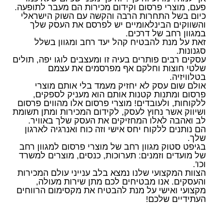
פעם, מוצרי פרסום וקידום מכירות הם מעבר לתופעה.
כיום בשל התחרות הרבה והקשה עם השוק הישראלי
והשווקים הבינלאומיים יש לפרסם את העסק שלך
במגוון רחב של דרכים.
זאת על מנת להבטיח קהל יעד רחב ומגוון בשלל
סגנונות.
עסקים רבים פותרים בעיה זו ומעצבים לוגו יפה, תולים
שלטי חוצות וחלקם אף מפרסמים את עצמם
בטלוויזיה.
אולם שום עסק לא יחזיק מעמד בלי אותם מוצרי
פרסום ומתנות קטנות אותם הוא מעניק לספקים,
ללקוחות, ולעובדים! מוצרי פרסום אלו מהווים פרסום
ושיווק אשר נחוץ לעסק, לקידום המכירות ומתן תשומת
לב ואהבה לאלו המחזיקים את העסק שלך באוויר.
הם נותנים ללקוח יחס אישי וזה כוח ואנרגיה לארגון
שלך.
בגיפט סטוק מגוון רחב של מוצרי פרסום למגוון רחב
של מועדים וזמנים: תערוכות, כנסים, מוצרים למשרד
וכו'.
הצוות המקצועי שלנו נמצא בלב ענייני עולם המכירות
והעסקים. אנו מבטיחים לכם מתן שירות מעולה,
מקצועי ואישי על מנת להבטיח את מקסימום הרווחים
העתידיים שלכם!