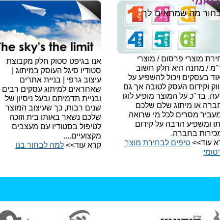
סומי
חור מה שמתאים לך
רת מוצרי פרסום / מוצרי
אנו בגיפט סטוק חלק מקבוצת
"מ / מתנה היא חלק חשוב
סטודיו סיגל העוסק במיתוג |
ד בעסקים ויכול להשפיע על
עיצוב גרפי | בניית אתרים
וק וקידום העסק לטובה אך גם
שאחראים למיתוג עסקים רבים
עה.
בד"כ על המוצר מופיע לוגו
ובניית תדמיתם ובעל ניסיון של
ברה או מיתוג שלם שלכם
שנים רבות, כך שעיצוב המוצר
עביר מסרים לכל מי שרואה
שלכם נשאר באותו בית וזוכה
תו ומשפיע הרבה על קידום
לטיפול בסטודיו עם מעצבים
כירות בחברה.
מקצועיים....
א עוד>>
טיפים לבחירת מוצר
קרא עוד>>
למה לבחור בנו​
סומי