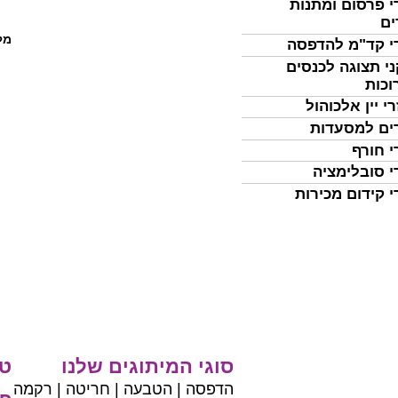
י פרסום ומתנות
ים
מל
י קד"מ להדפסה
י תצוגה לכנסים
וכות
י יין אלכוהול
ים למסעדות
י חורף
י סובלימציה
י קידום מכירות
סוגי המיתוגים שלנו
טי
הדפסה | הטבעה | חריטה | רקמה