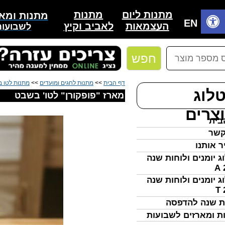
מתנות
מתנות ליום
מתנות ומאר
בית
EN
לאביב וקיץ
העצמאות
לשבועות
חפש
דף הבית
>>
מתנות לחגים ומועדים
>>
מתנות לטו 
לוג
מארז "פופקורן" לטו' בשבט
צרים
בית
קשר
ר אותנו
ג יומנים ולוחות שנה
ג יומנים ולוחות שנה
ת שנה להדפסה
ת ומארזים לשבועות