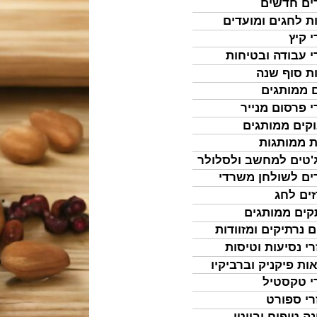
ים חדשים
ת לחגים ומועדים
י קיץ
י עבודה ובטיחות
ת סוף שנה
 ממותגים
י פרסום מנייר
קים ממותגים
ת ממותגות
'טים למחשב ולסלולר
ים לשולחן משרדי
ים לחג
ים ממותגים
ם נרתיקים ומזוודות
רי נסיעות וטיסות
ות פיקניק וברביקיו
י טקסטיל
רי ספורט
נה טיפוח וביוטי