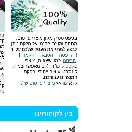
פר
לב
בחי
בגיפט סטוק מגוון מוצרי פרסום,
קד
מתנות ומוצרי קד"מ, על חלקם ניתן
מאו
לבצע למתג את העסק שלכם על ידי
שיו
|
הדפסה
|
הטבעה
|
רקמה
|
לר
חריטה
כמו: שעונים, מוצרי
הח
טקסטיל וכו'
וחלקם מאפשר בניית
שמ
קונספט, עיצוב ייחודי והפקת
או
המוצרים עבורכם.
המ
קרא עוד>>
מוצרי פרסום שלנו
קר
פר
בין לקוחותינו