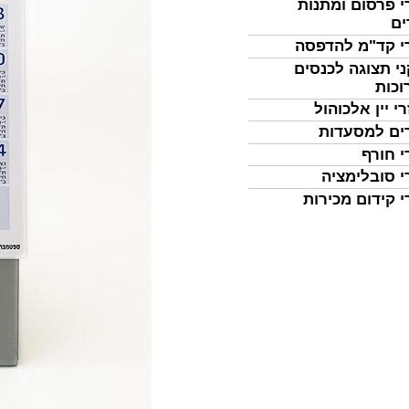
י פרסום ומתנות
ים
י קד"מ להדפסה
י תצוגה לכנסים
וכות
י יין אלכוהול
ים למסעדות
י חורף
י סובלימציה
י קידום מכירות