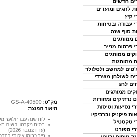
ים חדשים
ת לחגים ומועדים
י קיץ
י עבודה ובטיחות
ת סוף שנה
 ממותגים
י פרסום מנייר
קים ממותגים
ת ממותגות
'טים למחשב ולסלולר
ים לשולחן משרדי
ים לחג
ים ממותגים
ם נרתיקים ומזוודות
GS-A-40500
מק"ט:
רי נסיעות וטיסות
תיאור המוצר:
ות פיקניק וברביקיו
לוח שנה עברי ולועזי מ
י טקסטיל
בסיס מקרטון קשיח בצב
רי ספורט
(עד דצמבר 2026)
נייר כרומו איכותי בה
נה טיפוח וביוטי