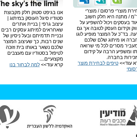
רת מוצרי פרסום / מוצרי
אנו בגיפט סטוק חלק מקבוצת
"מ / מתנה היא חלק חשוב
סטודיו סיגל העוסק במיתוג |
ד בעסקים ויכול להשפיע על
עיצוב גרפי | בניית אתרים
וק וקידום העסק לטובה אך גם
שאחראים למיתוג עסקים רבים
עה.
בד"כ על המוצר מופיע לוגו
ובניית תדמיתם ובעל ניסיון של
ברה או מיתוג שלם שלכם
שנים רבות, כך שעיצוב המוצר
עביר מסרים לכל מי שרואה
שלכם נשאר באותו בית וזוכה
תו ומשפיע הרבה על קידום
לטיפול בסטודיו עם מעצבים
כירות בחברה.
מקצועיים....
א עוד>>
טיפים לבחירת מוצר
קרא עוד>>
למה לבחור בנו​
סומי