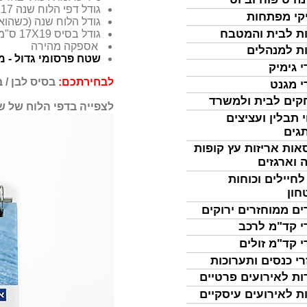
גודל דפי הלוח שנה 17
X
קי מפתחות
גודל הלוח שנה (כשהוא עומד) 9
ת לבית והמטבח
גודל בסיס 17X19 ס"מ
אספקה מהירה
ת למנהלים
שטח פרסומי גדול - מ
י גימיק
לבחירתכם:
בסיס לבן / 
י מגנט
ים לבית ולמשרד
לצפייה בדפי הלוח של שנת -2027
 תבלין ועציצים
גים
אות אריזות עץ קופות
 וארגזים
לחיילים וכוחות
חון
ים ממוחזרים ירוקים
י קד"מ לרכב
י קד"מ זולים
רי כנסים ותערוכות
ות לאירועים פרטיים
ת לאירועים עיסקיים