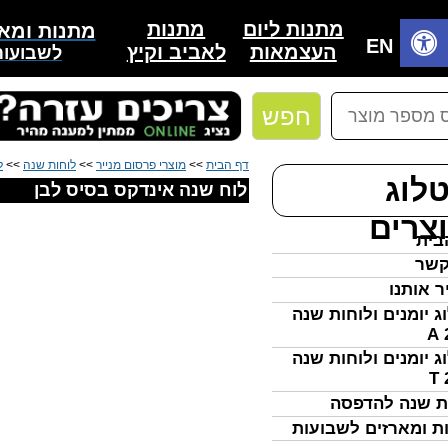
מתנות
מתנות ליום
מתנות ומאר
בית
EN
לאביב וקיץ
העצמאות
לשבועות
חפש
דף הבית
>>
מוצרי פרסום מנייר
>>
לוחות שנה
>>
ל
לוג
לוח שנה אינדקס בסיס לבן
צרים
בית
קשר
ר אותנו
ג יומנים ולוחות שנה
ג יומנים ולוחות שנה
ת שנה להדפסה
ת ומארזים לשבועות