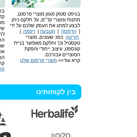
בחי
בגיפט סטוק מגוון מוצרי פרסום,
קד
מתנות ומוצרי קד"מ, על חלקם ניתן
מאו
לבצע למתג את העסק שלכם על ידי
שיו
|
הדפסה
|
הטבעה
|
רקמה
|
לר
חריטה
כמו: שעונים, מוצרי
הח
טקסטיל וכו'
וחלקם מאפשר בניית
שמ
קונספט, עיצוב ייחודי והפקת
או
המוצרים עבורכם.
המ
קרא עוד>>
מוצרי פרסום שלנו
קר
פר
בין לקוחותינו