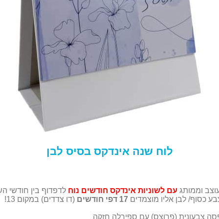
לוח שנה אינדקס בסיס לבן
עוצב וממותג
עם לשוניות אינדקס חודשים
נוח
לדפדוף בין חודשי ה
ע כסוף/ לבן אליו מוצמדים
17 דפי חודשים
(דו צדדים) במקום 13!
דפסה צבעונית (פרוצס) עם ספירלה חזקה