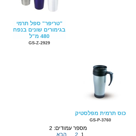
"טריפר" ספל תרמי
בגימורים שונים בנפח
480 מ"ל
GS-Z-2929
כוס תרמית מפלסטיק
GS-P-3760
מספר עמודים: 2
2
הבא
1