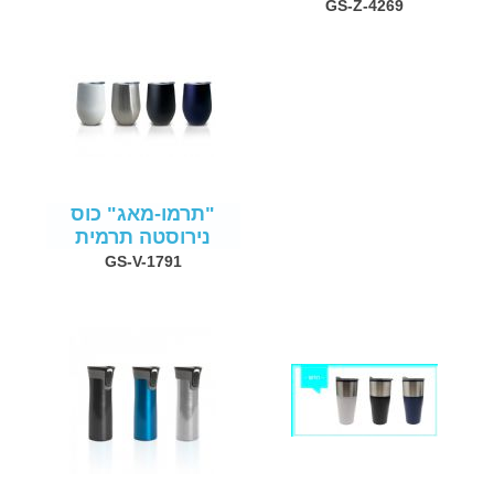
GS-Z-4269
"תרמו-מאג" כוס
נירוסטה תרמית
GS-V-1791