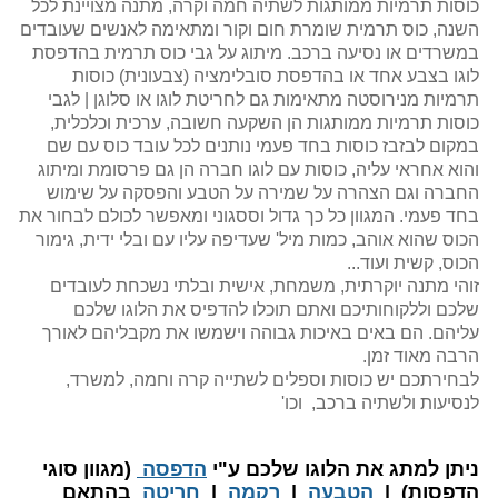
כוסות תרמיות ממותגות לשתיה חמה וקרה, מתנה מצויינת לכל
השנה, כוס תרמית שומרת חום וקור ומתאימה לאנשים שעובדים
במשרדים או נסיעה ברכב. מיתוג על גבי כוס תרמית בהדפסת
לוגו בצבע אחד או בהדפסת סובלימציה (צבעונית) כוסות
תרמיות מנירוסטה מתאימות גם לחריטת לוגו או סלוגן | לגבי
כוסות תרמיות ממותגות הן השקעה חשובה, ערכית וכלכלית,
במקום לבזבז כוסות בחד פעמי נותנים לכל עובד כוס עם שם
והוא אחראי עליה, כוסות עם לוגו חברה הן גם פרסומת ומיתוג
החברה וגם הצהרה על שמירה על הטבע והפסקה על שימוש
בחד פעמי. המגוון כל כך גדול וססגוני ומאפשר לכולם לבחור את
הכוס שהוא אוהב, כמות מיל' שעדיפה עליו עם ובלי ידית, גימור
הכוס, קשית ועוד...
זוהי מתנה יוקרתית, משמחת, אישית ובלתי נשכחת לעובדים
שלכם וללקוחותיכם ואתם תוכלו להדפיס את הלוגו שלכם
עליהם. הם באים באיכות גבוהה וישמשו את מקבליהם לאורך
הרבה מאוד זמן.
לבחירתכם יש כוסות וספלים לשתייה קרה וחמה, למשרד,
לנסיעות ולשתיה ברכב, וכו'
​ניתן למתג את הלוגו שלכם ע"י
הדפסה
(מגוון סוגי
הדפסות) |
הטבעה
|
רקמה
|
חריטה
בהתאם