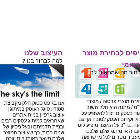
פים לבחירת מוצר
העיצוב שלנו
למה לבחור בנו ?
סומי
חור מה שמתאים לך
רת מוצרי פרסום / מוצרי
אנו בגיפט סטוק חלק מקבוצת
"מ / מתנה היא חלק חשוב
סטודיו סיגל העוסק במיתוג |
ד בעסקים ויכול להשפיע על
עיצוב גרפי | בניית אתרים
וק וקידום העסק לטובה אך גם
שאחראים למיתוג עסקים רבים
עה.
בד"כ על המוצר מופיע לוגו
ובניית תדמיתם ובעל ניסיון של
ברה או מיתוג שלם שלכם
שנים רבות, כך שעיצוב המוצר
עביר מסרים לכל מי שרואה
שלכם נשאר באותו בית וזוכה