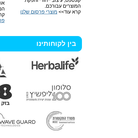
קונספט, עיצוב ייחודי והפקת
או
המוצרים עבורכם.
המ
קרא עוד>>
מוצרי פרסום שלנו
קר
פר
בין לקוחותינו