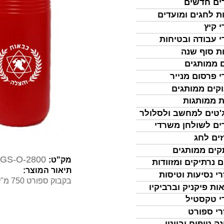
ים חדשים
ת לחגים ומועדים
י קיץ
י עבודה ובטיחות
ת סוף שנה
 ממותגים
י פרסום מנייר
קים ממותגים
ת ממותגות
'טים למחשב ולסלולר
ים לשולחן משרדי
ים לחג
ים ממותגים
GS-O-2800
מק"ט:
ם נרתיקים ומזוודות
תיאור המוצר:
רי נסיעות וטיסות
בקבוק ספורט 750 מ"ל במגוון צבעים
ות פיקניק וברביקיו
י טקסטיל
רי ספורט
נה טיפוח וביוטי