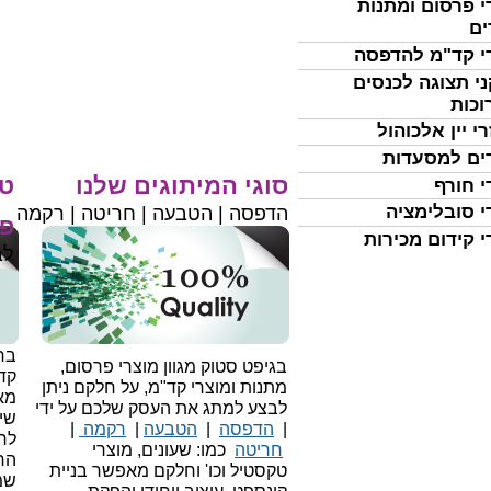
י פרסום ומתנות
ים
י קד"מ להדפסה
י תצוגה לכנסים
וכות
י יין אלכוהול
ים למסעדות
סוגי המיתוגים שלנו
טי
י חורף
י סובלימציה
הדפסה | הטבעה | חריטה | רקמה
פר
י קידום מכירות
לב
בחי
בגיפט סטוק מגוון מוצרי פרסום,
קד
מתנות ומוצרי קד"מ, על חלקם ניתן
מאו
לבצע למתג את העסק שלכם על ידי
שיו
|
הדפסה
|
הטבעה
|
רקמה
|
לר
חריטה
כמו: שעונים, מוצרי
הח
טקסטיל וכו'
וחלקם מאפשר בניית
שמ