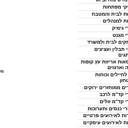
קי מפתחות
ת לבית והמטבח
ת למנהלים
י גימיק
י מגנט
ים לבית ולמשרד
 תבלין ועציצים
גים
אות אריזות עץ קופות
 וארגזים
מל
לחיילים וכוחות
חון
ים ממוחזרים ירוקים
י קד"מ לרכב
י קד"מ זולים
רי כנסים ותערוכות
ות לאירועים פרטיים
ת לאירועים עיסקיים