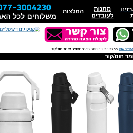
מתנות
זי
ם
המלצות
לעובדים
משלוחים לכל האר
 העצמאות
>> בקבוק נירוסטה תרמי מעוצב שומר חום/קור
מר חום/קור