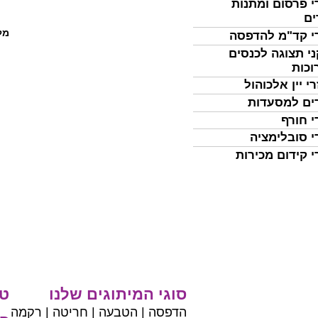
י פרסום ומתנות
ים
מל
י קד"מ להדפסה
י תצוגה לכנסים
וכות
י יין אלכוהול
ים למסעדות
י חורף
י סובלימציה
י קידום מכירות
סוגי המיתוגים שלנו
טי
הדפסה | הטבעה | חריטה | רקמה