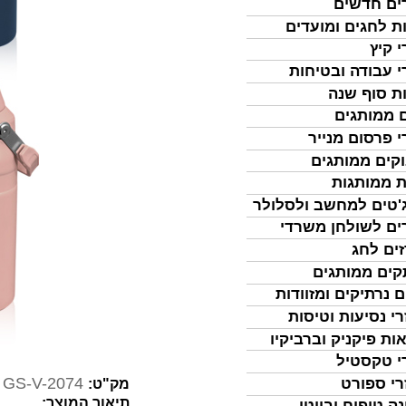
ים חדשים
ת לחגים ומועדים
י קיץ
י עבודה ובטיחות
ת סוף שנה
 ממותגים
י פרסום מנייר
קים ממותגים
ת ממותגות
'טים למחשב ולסלולר
ים לשולחן משרדי
ים לחג
ים ממותגים
ם נרתיקים ומזוודות
רי נסיעות וטיסות
ות פיקניק וברביקיו
י טקסטיל
GS-V-2074
רי ספורט
מק"ט:
תיאור המוצר:
נה טיפוח וביוטי