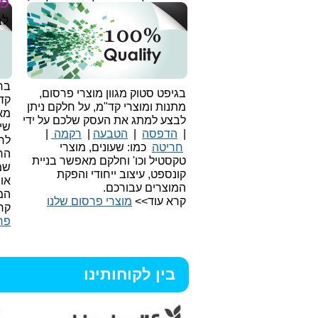
פר
לב
בחי
בגיפט סטוק מגוון מוצרי פרסום,
קד
מתנות ומוצרי קד"מ, על חלקם ניתן
מאו
לבצע למתג את העסק שלכם על ידי
שיו
|
הדפסה
|
הטבעה
|
רקמה
|
לר
חריטה
כמו: שעונים, מוצרי
הח
טקסטיל וכו'
וחלקם מאפשר בניית
שמ
קונספט, עיצוב ייחודי והפקת
או
המוצרים עבורכם.
המ
קרא עוד>>
מוצרי פרסום שלנו
קר
פר
בין לקוחותינו