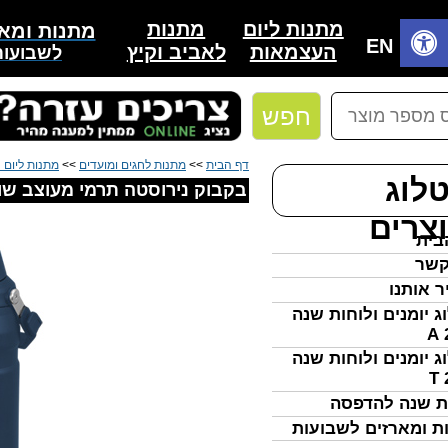
מתנות
מתנות ליום
מתנות ומאר
בית
EN
לאביב וקיץ
העצמאות
לשבועות
חפש
דף הבית
>>
מתנות לחגים ומועדים
>>
מתנות ליום
לוג
בקבוק נירוסטה תרמי מעוצב שו
צרים
בית
קשר
ר אותנו
ג יומנים ולוחות שנה
ג יומנים ולוחות שנה
ת שנה להדפסה
ת ומארזים לשבועות