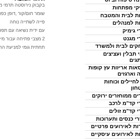
בקבוק נירוסטה תרמי מ
קי מפתחות
שומר חום/קור ,דופן כ
ת לבית והמטבח
פייה לשתייה נוחה
ת למנהלים
עם ידית נשיאה עם תפ
י גימיק
י מגנט
2 מצבי פתיחה עבור מילוי נוח של הבקבוק
ים לבית ולמשרד
תחתית גומי למניעת ה
 תבלין ועציצים
גים
אות אריזות עץ קופות
 וארגזים
לחיילים וכוחות
חון
ים ממוחזרים ירוקים
י קד"מ לרכב
י קד"מ זולים
רי כנסים ותערוכות
ות לאירועים פרטיים
ת לאירועים עיסקיים