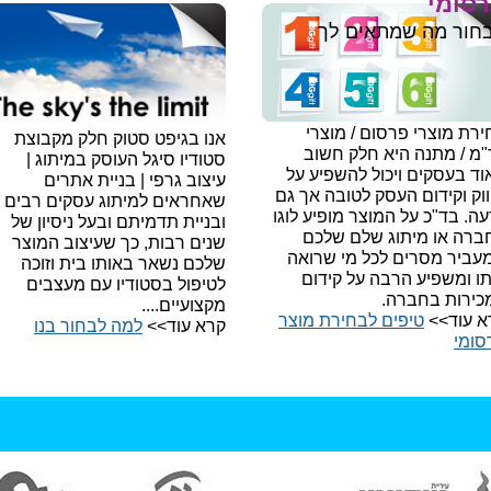
סומי
חור מה שמתאים לך
רת מוצרי פרסום / מוצרי
אנו בגיפט סטוק חלק מקבוצת
"מ / מתנה היא חלק חשוב
סטודיו סיגל העוסק במיתוג |
ד בעסקים ויכול להשפיע על
עיצוב גרפי | בניית אתרים
וק וקידום העסק לטובה אך גם
שאחראים למיתוג עסקים רבים
עה.
בד"כ על המוצר מופיע לוגו
ובניית תדמיתם ובעל ניסיון של
ברה או מיתוג שלם שלכם
שנים רבות, כך שעיצוב המוצר
עביר מסרים לכל מי שרואה
שלכם נשאר באותו בית וזוכה
תו ומשפיע הרבה על קידום
לטיפול בסטודיו עם מעצבים
כירות בחברה.
מקצועיים....
א עוד>>
טיפים לבחירת מוצר
קרא עוד>>
למה לבחור בנו​
סומי