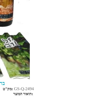
ברכ
GS-Q-2494
מק"ט:
תיאור המוצר: