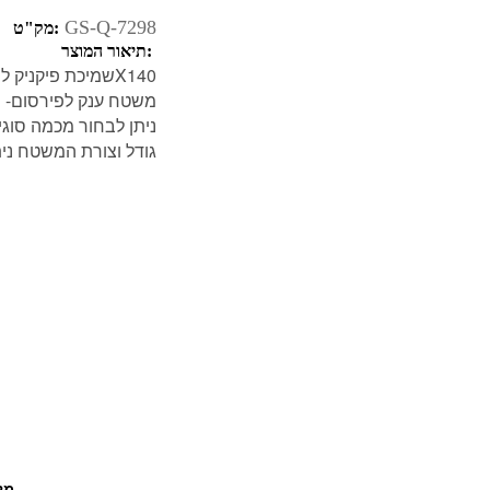
GS-Q-7298
מק"ט:
תיאור המוצר:
שמיכת פיקניק לפארק 140X140
משטח ענק לפירסום- נ
**ניתן לבחור מכמה סוגי
**גודל וצורת המשטח ני
מל