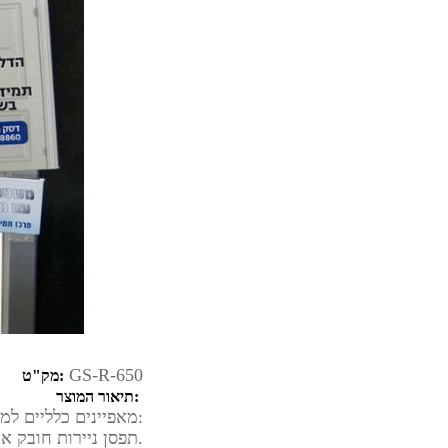
GS-R-650
מק"ט:
תיאור המוצר:
מאפיינים כלליים למוצר:
• תפסן ניירות חובק את דף משני צדדיו.