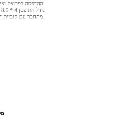
• ההדפסה בפרוצס וציפוי למינציה מבריק/מט.
• גודל התופסן 4 * 8.5 ס"מ הסטנדרטי
• מתחבר עם קוביית דבק לפינת המסך ואוחז עי מגנטים פנימיים דפי נייר.
מל