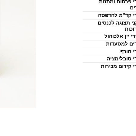
י פרסום ומתנות
ים
י קד"מ להדפסה
י תצוגה לכנסים
וכות
י יין אלכוהול
ים למסעדות
י חורף
י סובלימציה
י קידום מכירות