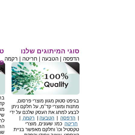
סוגי המיתוגים שלנו
טי
הדפסה | הטבעה | חריטה | רקמה
פר
לב
בחי
בגיפט סטוק מגוון מוצרי פרסום,
קד
מתנות ומוצרי קד"מ, על חלקם ניתן
מאו
לבצע למתג את העסק שלכם על ידי
שיו
|
הדפסה
|
הטבעה
|
רקמה
|
לר
חריטה
כמו: שעונים, מוצרי
הח
טקסטיל וכו'
וחלקם מאפשר בניית
שמ