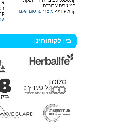
קונספט, עיצוב ייחודי והפקת
או
המוצרים עבורכם.
המ
קרא עוד>>
מוצרי פרסום שלנו
קר
פר
בין לקוחותינו