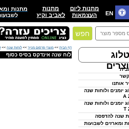
מתנות
מתנות ליום
מתנות ומאר
בית
EN
לאביב וקיץ
העצמאות
לשבועות
חפש
דף הבית
>>
מוצרי פרסום מנייר
>>
לוחות שנה
>>
ל
לוג
לוח שנה אינדקס בסיס כסוף
צרים
בית
קשר
ר אותנו
ג יומנים ולוחות שנה
ג יומנים ולוחות שנה
ת שנה להדפסה
ת ומארזים לשבועות