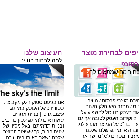
פים לבחירת מוצר
העיצוב שלנו
למה לבחור בנו ?
סומי
חור מה שמתאים לך
רת מוצרי פרסום / מוצרי
אנו בגיפט סטוק חלק מקבוצת
"מ / מתנה היא חלק חשוב
סטודיו סיגל העוסק במיתוג |
ד בעסקים ויכול להשפיע על
עיצוב גרפי | בניית אתרים
וק וקידום העסק לטובה אך גם
שאחראים למיתוג עסקים רבים
עה.
בד"כ על המוצר מופיע לוגו
ובניית תדמיתם ובעל ניסיון של
ברה או מיתוג שלם שלכם
שנים רבות, כך שעיצוב המוצר
עביר מסרים לכל מי שרואה
שלכם נשאר באותו בית וזוכה