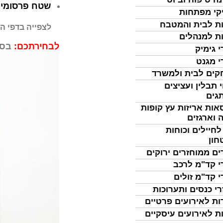
שטח פרסומי ג
קי מפתחות
ת לבית והמטבח
לצפייה בדפי הלוח ש
ת למנהלים
לבחירתכם:
בסי
י גימיק
י מגנט
ים לבית ולמשרד
 תבלין ועציצים
גים
אות אריזות עץ קופות
 וארגזים
לחיילים וכוחות
חון
ים ממוחזרים ירוקים
י קד"מ לרכב
י קד"מ זולים
רי כנסים ותערוכות
ות לאירועים פרטיים
ת לאירועים עיסקיים