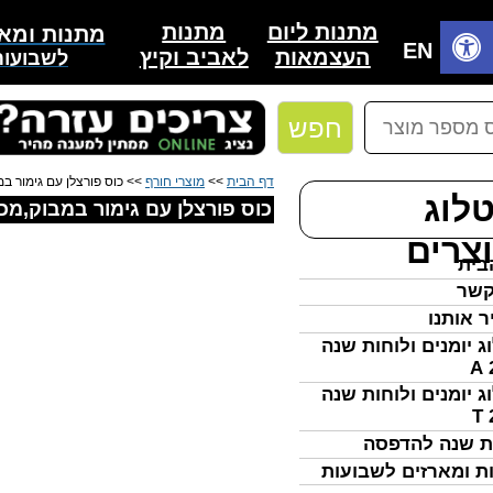
מתנות
מתנות ליום
מתנות ומאר
בית
EN
לאביב וקיץ
העצמאות
לשבועות
חפש
דף הבית
>>
מוצרי חורף
>> כוס פורצלן עם גימור במבוק
לוג
כוס פורצלן עם גימור במבוק,מכסה וכ
צרים
בית
קשר
ר אותנו
ג יומנים ולוחות שנה
ג יומנים ולוחות שנה
ת שנה להדפסה
ת ומארזים לשבועות