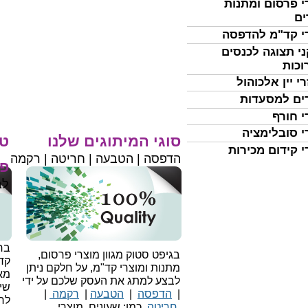
י פרסום ומתנות
ים
י קד"מ להדפסה
י תצוגה לכנסים
וכות
י יין אלכוהול
ים למסעדות
י חורף
י סובלימציה
סוגי המיתוגים שלנו
טי
י קידום מכירות
הדפסה | הטבעה | חריטה | רקמה
פר
לב
בחי
בגיפט סטוק מגוון מוצרי פרסום,
קד
מתנות ומוצרי קד"מ, על חלקם ניתן
מאו
לבצע למתג את העסק שלכם על ידי
שיו
|
הדפסה
|
הטבעה
|
רקמה
|
לר
חריטה
כמו: שעונים, מוצרי