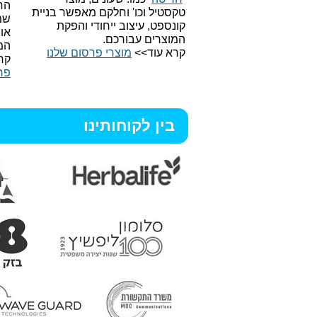
הח
טקסטיל וכו'
וחלקם מאפשר בניית
שמ
קונספט, עיצוב ייחודי והפקת
או
המוצרים עבורכם.
המ
קרא עוד>>
מוצרי פרסום שלנו
קר
פר
בין לקוחותינו