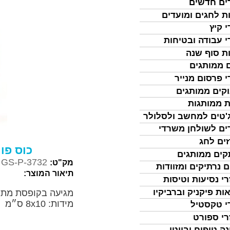
ים חדשים
ת לחגים ומועדים
י קיץ
י עבודה ובטיחות
ת סוף שנה
 ממותגים
י פרסום מנייר
קים ממותגים
ת ממותגות
'טים למחשב ולסלולר
ים לשולחן משרדי
ים לחג
כוס פור
ים ממותגים
GS-P-3732
מק"ט:
ם נרתיקים ומזוודות
תיאור המוצר:
רי נסיעות וטיסות
ות פיקניק וברביקיו
מגיעה בקופסת מתנ
מידות: 8x10 ס״מ
י טקסטיל
רי ספורט
נה טיפוח וביוטי