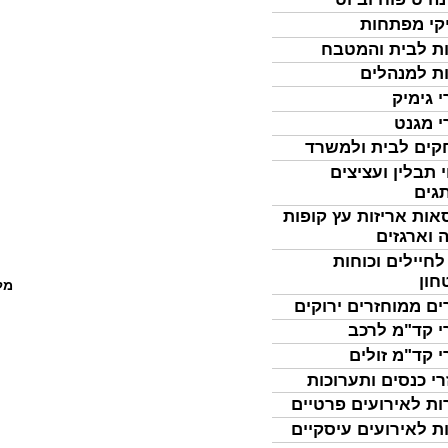
קי מפתחות
ת לבית והמטבח
ת למנהלים
י גימיק
י מגנט
ים לבית ולמשרד
 תבלין ועציצים
גים
אות אריזות עץ קופות
 וארגזים
לחיילים וכוחות
חון
מל
ים ממוחזרים ירוקים
י קד"מ לרכב
י קד"מ זולים
רי כנסים ותערוכות
ות לאירועים פרטיים
ת לאירועים עיסקיים