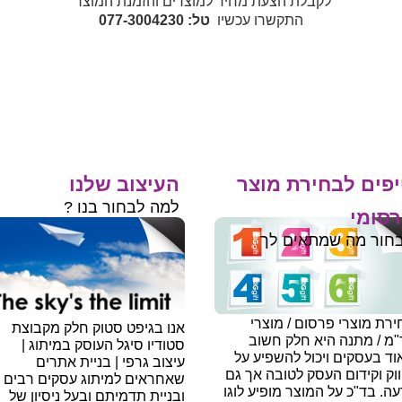
לקבלת הצעת מחיר למוצרים והזמנת המוצר
התקשרו עכשיו
טל: 077-3004230
פים לבחירת מוצר
העיצוב שלנו
למה לבחור בנו ?
סומי
חור מה שמתאים לך
רת מוצרי פרסום / מוצרי
אנו בגיפט סטוק חלק מקבוצת
"מ / מתנה היא חלק חשוב
סטודיו סיגל העוסק במיתוג |
ד בעסקים ויכול להשפיע על
עיצוב גרפי | בניית אתרים
וק וקידום העסק לטובה אך גם
שאחראים למיתוג עסקים רבים
עה.
בד"כ על המוצר מופיע לוגו
ובניית תדמיתם ובעל ניסיון של